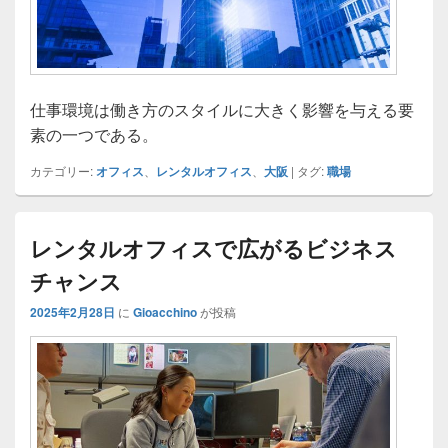
仕事環境は働き方のスタイルに大きく影響を与える要
素の一つである。
カテゴリー:
オフィス
、
レンタルオフィス
、
大阪
|
タグ:
職場
レンタルオフィスで広がるビジネス
チャンス
2025年2月28日
に
Gioacchino
が投稿