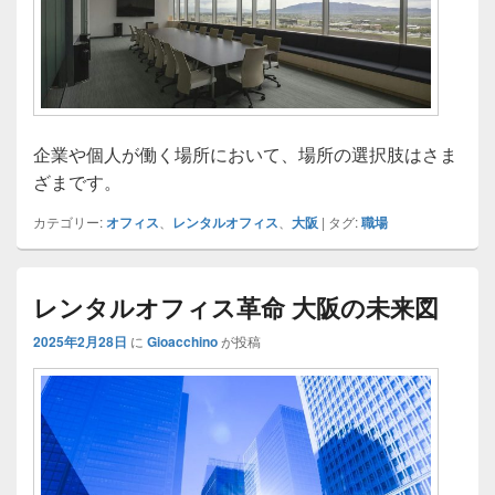
企業や個人が働く場所において、場所の選択肢はさま
ざまです。
カテゴリー:
オフィス
、
レンタルオフィス
、
大阪
|
タグ:
職場
レンタルオフィス革命 大阪の未来図
2025年2月28日
に
Gioacchino
が投稿