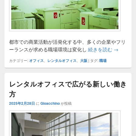
都市での商業活動が活発化する中、多くの企業やフリ
大阪にお
ーランスが求める職場環境は変化し
続きを読む
→
カテゴリー:
オフィス
、
レンタルオフィス
、
大阪
|
タグ:
職場
レンタルオフィスで広がる新しい働き
方
2025年2月28日
に
Gioacchino
が投稿