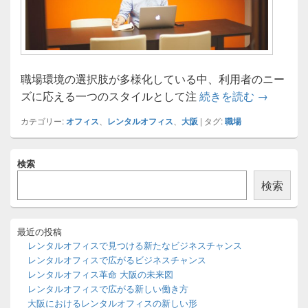
職場環境の選択肢が多様化している中、利用者のニー
レンタル
ズに応える一つのスタイルとして注
続きを読む
→
カテゴリー:
オフィス
、
レンタルオフィス
、
大阪
|
タグ:
職場
メ
検索
イ
ン
検索
サ
イ
ド
バ
最近の投稿
ー
レンタルオフィスで見つける新たなビジネスチャンス
ウ
レンタルオフィスで広がるビジネスチャンス
ィ
レンタルオフィス革命 大阪の未来図
ジ
レンタルオフィスで広がる新しい働き方
ェ
ッ
大阪におけるレンタルオフィスの新しい形